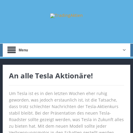
Menu
An alle Tesla Aktionäre!
Um Tesla ist es in den letzten Wochen eher ruhig
geworden, was jedoch erstaunlich ist, ist die Tatsache,
dass trotz schlechter Nachrichten der Tesla-Aktienkurs
stabil bleibt. Bei der Präsentation des neuen Tesla-
Roadster sollte gezeigt werden, was Tesla in Zukunft alles
zu bieten hat. Mit dem neuen Modell sollte jeder
Verbrennungsmotor in den Schatten gestellt werden.