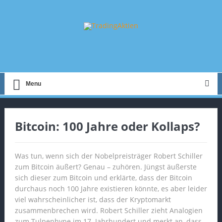
Menu
Bitcoin: 100 Jahre oder Kollaps?
Was tun, wenn sich der Nobelpreisträger Robert Schiller
zum Bitcoin äußert? Genau – zuhören. Jüngst äußerste
sich dieser zum Bitcoin und erklärte, dass der Bitcoin
durchaus noch 100 Jahre existieren könnte, es aber leider
viel wahrscheinlicher ist, dass der Kryptomarkt
zusammenbrechen wird. Robert Schiller zieht Analogien
zum Tulpenhype im 17. Jahrhundert und merkt an, dass