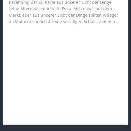
Bezahlung per EC Karte aus unserer Sicht der Dinge
keine Alternative darstellt. Es tut sich etwas auf dem
Markt, aber aus unserer Sicht der Dinge sollten Anleger
im Moment zunächst keine voreiligen Schlüsse ziehen.