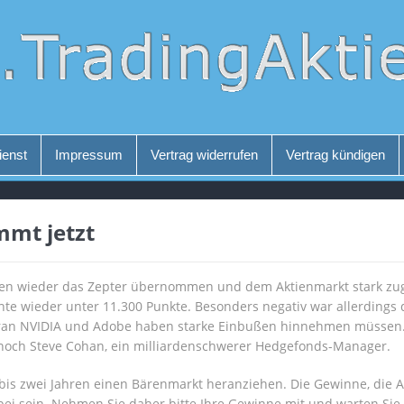
ienst
Impressum
Vertrag widerrufen
Vertrag kündigen
mt jetzt
en wieder das Zepter übernommen und dem Aktienmarkt stark zuge
te wieder unter 11.300 Punkte. Besonders negativ war allerding
oran NVIDIA und Adobe haben starke Einbußen hinnehmen müssen. 
noch Steve Cohan, ein milliardenschwerer Hedgefonds-Manager.
bis zwei Jahren einen Bärenmarkt heranziehen. Die Gewinne, die A
bei sein. Nehmen Sie daher bitte Ihre Gewinne mit und warten Sie