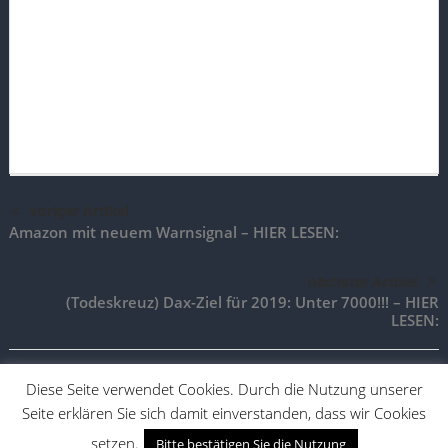
voriger Artikel
Amazon mit neuem Warnsignal – HIER LESEN:
nächster Artikel
(Todeskreuz) Dax-Ziel für 2019: Unter 7000!!! – HIER
LESEN:
Diese Seite verwendet Cookies. Durch die Nutzung unserer
Seite erklären Sie sich damit einverstanden, dass wir Cookies
TradingAktien.de |
Impressum
|
Vertrag widerrufen
|
Vertrag
kündigen
setzen.
Bitte bestätigen Sie die Nutzung