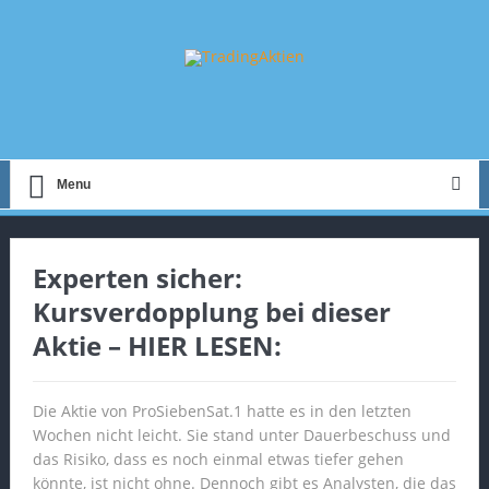
Menu
Experten sicher:
Kursverdopplung bei dieser
Aktie – HIER LESEN:
Die Aktie von ProSiebenSat.1 hatte es in den letzten
Wochen nicht leicht. Sie stand unter Dauerbeschuss und
das Risiko, dass es noch einmal etwas tiefer gehen
könnte, ist nicht ohne. Dennoch gibt es Analysten, die das