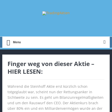
Menu
Finger weg von dieser Aktie –
HIER LESEN:
Während die Steinhoff Aktie erst kürzlich schon
totgeglaubt war, scheint nun der Rettungsanker in
Sichtweite zu sein. Es geht um Bilanzunregelmäßigkeiten
und um den Rauswurf den CEO. Der Aktienkurs brach
über 80% ein und ein Milliardenvermögen wurde an der