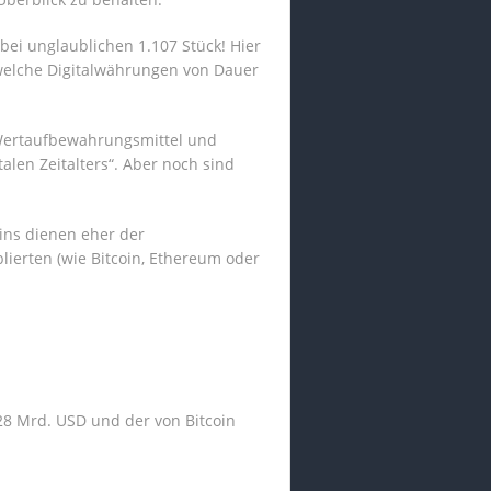
ei unglaublichen 1.107 Stück! Hier
welche Digitalwährungen von Dauer
 Wertaufbewahrungsmittel und
len Zeitalters“. Aber noch sind
oins dienen eher der
ierten (wie Bitcoin, Ethereum oder
 28 Mrd. USD und der von Bitcoin