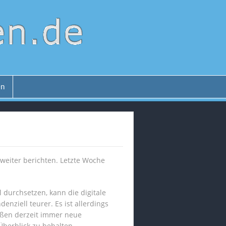
en
weiter berichten. Letzte Woche
l durchsetzen, kann die digitale
nziell teurer. Es ist allerdings
ießen derzeit immer neue
berblick zu behalten.