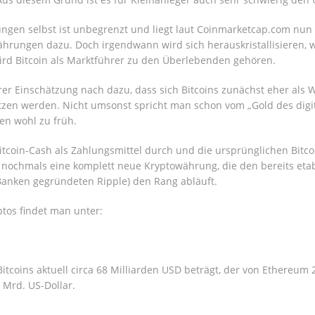
gen selbst ist unbegrenzt und liegt laut Coinmarketcap.com nun b
rungen dazu. Doch irgendwann wird sich herauskristallisieren, 
ird Bitcoin als Marktführer zu den Überlebenden gehören.
er Einschätzung nach dazu, dass sich Bitcoins zunächst eher als
zen werden. Nicht umsonst spricht man schon vom „Gold des digita
en wohl zu früh.
 Bitcoin-Cash als Zahlungsmittel durch und die ursprünglichen Bitc
chmals eine komplett neue Kryptowährung, die den bereits etabl
Banken gegründeten Ripple) den Rang abläuft.
ptos findet man unter:
Bitcoins aktuell circa 68 Milliarden USD beträgt, der von Ethereum
Mrd. US-Dollar.