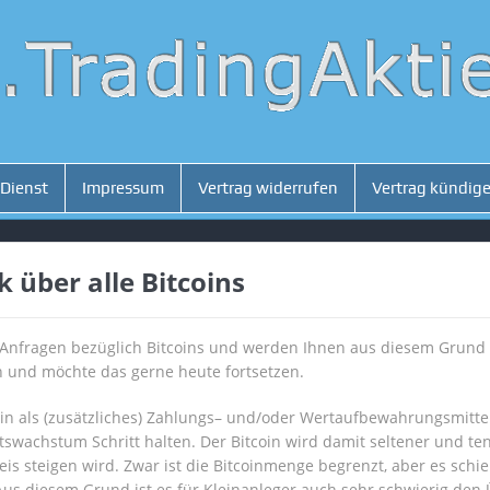
 Dienst
Impressum
Vertrag widerrufen
Vertrag kündig
 über alle Bitcoins
Anfragen bezüglich Bitcoins und werden Ihnen aus diesem Grund 
n und möchte das gerne heute fortsetzen.
Bitcoin als (zusätzliches) Zahlungs– und/oder Wertaufbewahrungsmitte
wachstum Schritt halten. Der Bitcoin wird damit seltener und tende
reis steigen wird. Zwar ist die Bitcoinmenge begrenzt, aber es sch
 diesem Grund ist es für Kleinanleger auch sehr schwierig den Ü