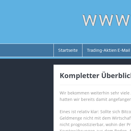
Startseite
Trading-Aktien E-Mail
Kompletter Überblick
Wir bekommen weiterhin sehr viele 
hatten wir bereits damit angefange
Eines ist relativ klar: Sollte sich 
Geldmenge nicht mit dem Wirtschafts
nicht prognostizierbar, wohin der P
Kryptowährungen aus dem Boden. Aus