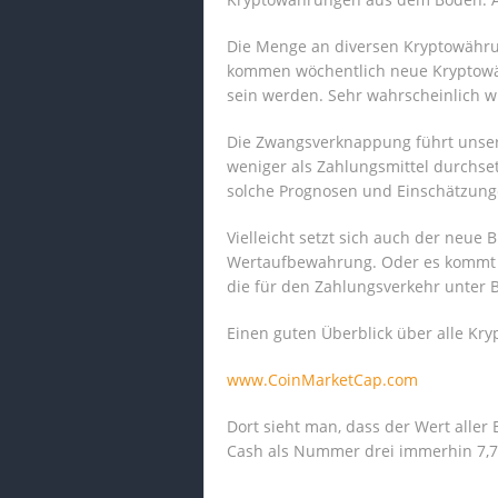
Die Menge an diversen Kryptowährun
kommen wöchentlich neue Kryptowäh
sein werden. Sehr wahrscheinlich w
Die Zwangsverknappung führt unser
weniger als Zahlungsmittel durchset
solche Prognosen und Einschätzung
Vielleicht setzt sich auch der neue
Wertaufbewahrung. Oder es kommt no
die für den Zahlungsverkehr unter 
Einen guten Überblick über alle Kry
www.CoinMarketCap.com
Dort sieht man, dass der Wert aller 
Cash als Nummer drei immerhin 7,7 