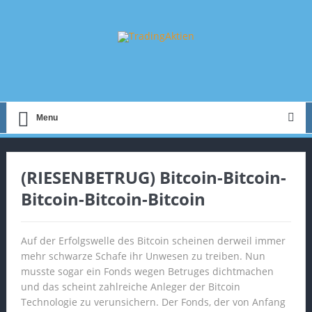
Menu
(RIESENBETRUG) Bitcoin-Bitcoin-
Bitcoin-Bitcoin-Bitcoin
Auf der Erfolgswelle des Bitcoin scheinen derweil immer
mehr schwarze Schafe ihr Unwesen zu treiben. Nun
musste sogar ein Fonds wegen Betruges dichtmachen
und das scheint zahlreiche Anleger der Bitcoin
Technologie zu verunsichern. Der Fonds, der von Anfang