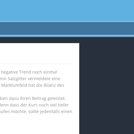
er negative Trend noch einmal
enn Salzgitter vermeldete eine
 Marktumfeld hat die Bilanz des
en dazu Ihren Beitrag geleistet.
enn dass der Kurs noch viel tiefer
ufen möchte, sollte jedenfalls einen