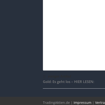
voriger Artikel
Gold: Es geht los – HIER LESEN:
TradingAktien.de |
Impressum
|
Vertr