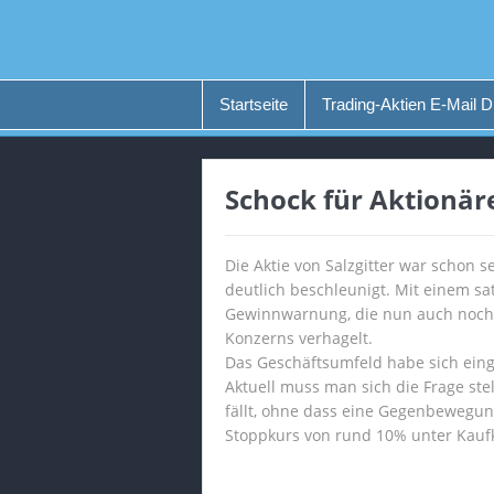
Startseite
Trading-Aktien E-Mail D
Schock für Aktionä
Die Aktie von Salzgitter war schon 
deutlich beschleunigt. Mit einem sa
Gewinnwarnung, die nun auch noch d
Konzerns verhagelt.
Das Geschäftsumfeld habe sich einge
Aktuell muss man sich die Frage ste
fällt, ohne dass eine Gegenbewegung 
Stoppkurs von rund 10% unter Kaufk