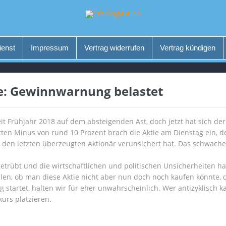
ienst
Impressum
Vertrag widerrufen
Vertrag kündigen
re: Gewinnwarnung belastet
seit Frühjahr 2018 auf dem absteigenden Ast, doch jetzt hat sich d
tten Minus von rund 10 Prozent brach die Aktie am Dienstag ein, d
en letzten überzeugten Aktionär verunsichert hat. Das schwache
trübt und die wirtschaftlichen und politischen Unsicherheiten hab
llen, ob man diese Aktie nicht aber nun doch noch kaufen könnte, d
startet, halten wir für eher unwahrscheinlich. Wer antizyklisch ka
urs platzieren.