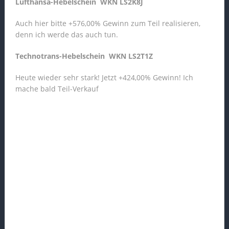
Lufthansa-Hebelschein WKN LS2K8J
Auch hier bitte +576,00% Gewinn zum Teil realisieren,
denn ich werde das auch tun.
Technotrans-Hebelschein WKN LS2T1Z
Heute wieder sehr stark! Jetzt +424,00% Gewinn! Ich
mache bald Teil-Verkauf