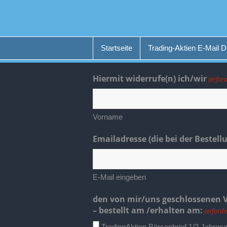
Startseite
Trading-Aktien E-Mail D
Hiermit widerrufe(n) ich/wir
(erfor
Vorname
Emailadresse (die bei der Bestel
E-Mail eingeben
den von mir/uns geschlossenen V
– bestellt am /erhalten am:
(erforde
TradingAktien Börsenbrief 1/2 Jahre