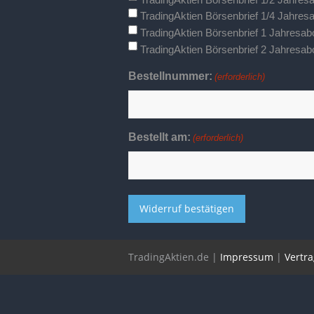
TradingAktien Börsenbrief 1/4 Jahre
TradingAktien Börsenbrief 1 Jahresa
TradingAktien Börsenbrief 2 Jahresa
Bestellnummer:
(erforderlich)
Bestellt am:
(erforderlich)
Alternative:
TradingAktien.de |
Impressum
|
Vertr