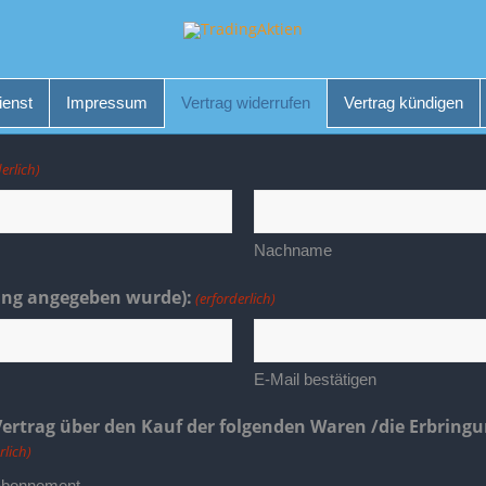
ienst
Impressum
Vertrag widerrufen
Vertrag kündigen
derlich)
Nachname
lung angegeben wurde):
(erforderlich)
E-Mail bestätigen
ertrag über den Kauf der folgenden Waren /die Erbringu
rlich)
sabonnement