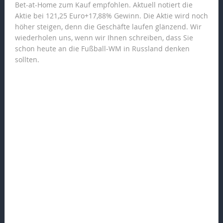
Bet-at-Home zum Kauf empfohlen. Aktuell notiert die
Aktie bei 121,25 Euro+17,88% Gewinn. Die Aktie wird noch
höher steigen, denn die Geschäfte laufen glänzend. Wir
wiederholen uns, wenn wir Ihnen schreiben, dass Sie
schon heute an die Fußball-WM in Russland denken
sollten.