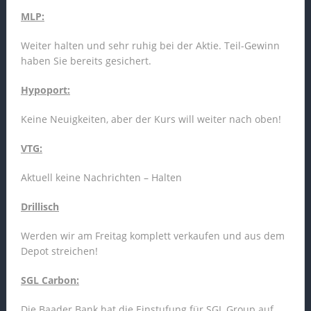
MLP:
Weiter halten und sehr ruhig bei der Aktie. Teil-Gewinn
haben Sie bereits gesichert.
Hypoport:
Keine Neuigkeiten, aber der Kurs will weiter nach oben!
VTG:
Aktuell keine Nachrichten – Halten
Drillisch
Werden wir am Freitag komplett verkaufen und aus dem
Depot streichen!
SGL Carbon:
Die Baader Bank hat die Einstufung für SGL Group auf