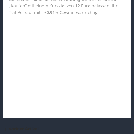
„Kaufen“ mit einem Kursziel von 12 Euro belassen. Ihr
Teil-Verkauf mit +60,91% Gewinn war richtig!
voriger Artikel