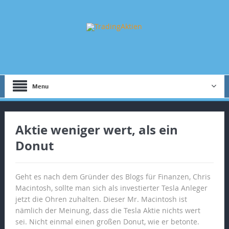
Menu
Aktie weniger wert, als ein
Donut
Geht es nach dem Gründer des Blogs für Finanzen, Chris
Macintosh, sollte man sich als investierter Tesla Anleger
jetzt die Ohren zuhalten. Dieser Mr. Macintosh ist
nämlich der Meinung, dass die Tesla Aktie nichts wert
sei. Nicht einmal einen großen Donut, wie er betonte.