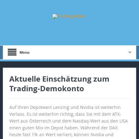
Menu
Aktuelle Einschätzung zum
Trading-Demokonto
Auf Ihren Depotwert Lenzing und Nvidia ist weiterhin
Verlass. Es ist weiterhin richtig, dass Sie mit dem ATX-
Wert aus Österreich und dem Nasdaq-Wert aus den USA
einen guten Mix im Depot haben. Während der DAX
heute fast 1% an Wert verliert, können Nvidia und