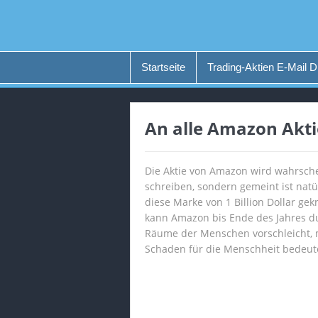
Startseite
Trading-Aktien E-Mail D
An alle Amazon Akti
Die Aktie von Amazon wird wahrschei
schreiben, sondern gemeint ist nat
diese Marke von 1 Billion Dollar ge
kann Amazon bis Ende des Jahres du
Räume der Menschen vorschleicht, m
Schaden für die Menschheit bedeu