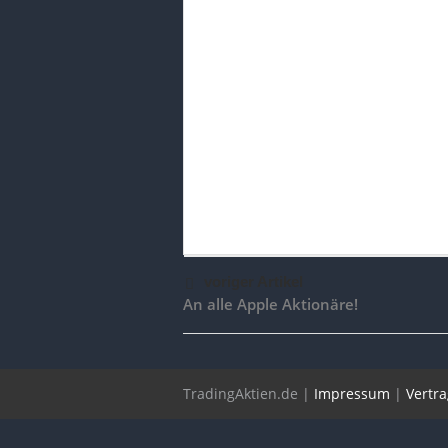
voriger Artikel
An alle Apple Aktionäre!
TradingAktien.de |
Impressum
|
Vertr