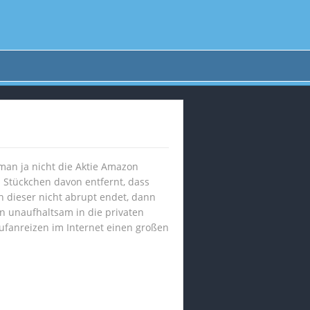
 man ja nicht die Aktie Amazon
 Stückchen davon entfernt, dass
nn dieser nicht abrupt endet, dann
n unaufhaltsam in die privaten
ufanreizen im Internet einen großen