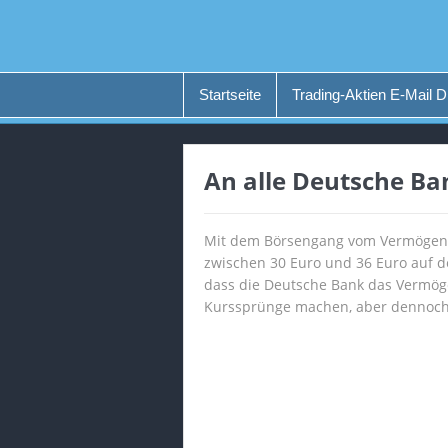
Startseite
Trading-Aktien E-Mail D
An alle Deutsche Ba
Mit dem Börsengang vom Vermögensve
zwischen 30 Euro und 36 Euro auf 
dass die Deutsche Bank das Vermöge
Kurssprünge machen, aber dennoch