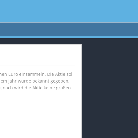
en Euro einsammeln. Die Aktie soll
nem Jahr wurde bekannt gegeben,
 nach wird die Aktie keine großen