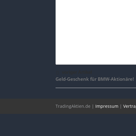
voriger Artikel
Geld-Geschenk für BMW-Aktionäre!
TradingAktien.de |
Impressum
|
Vertr