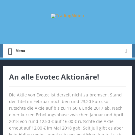
Menu
An alle Evotec Aktionäre!
Die Aktie von Evotec ist derzeit nicht zu bremsen. Stand
der Titel im Februar noch bei rund 23,20 Euro, so
rutschte die Aktie auf bis zu 11,50 € Ende 2017 ab. Nach
einer kurzen Erholungsphase zwischen Januar und April
2018 von rund 12,50 € auf 16,00 € rutschte die Aktie
erneut auf 12,00 € im Mai 2018 gab. Seit Juli gibt es aber
kein Halten mehr. Innerhalb von zwei Monaten hat sich