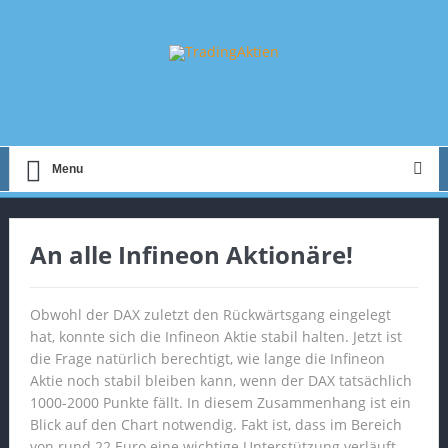
Menu
An alle Infineon Aktionäre!
Obwohl der DAX zuletzt den Rückwärtsgang eingelegt
hat, konnte sich die Infineon Aktie stabil halten. Jetzt ist
die Frage natürlich berechtigt, wie lange die Infineon
Aktie noch stabil bleiben kann, wenn der DAX tatsächlich
1000-2000 Punkte fällt. In diesem Zusammenhang ist ein
Blick auf den Chart notwendig. Fakt ist, dass im Bereich
von rund 22 Euro eine wichtige Unterstützung verläuft.