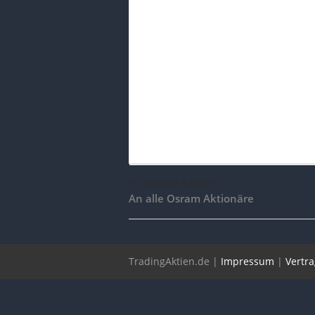
voriger Artikel
An alle Osram Aktionäre
TradingAktien.de |
Impressum
|
Vertr