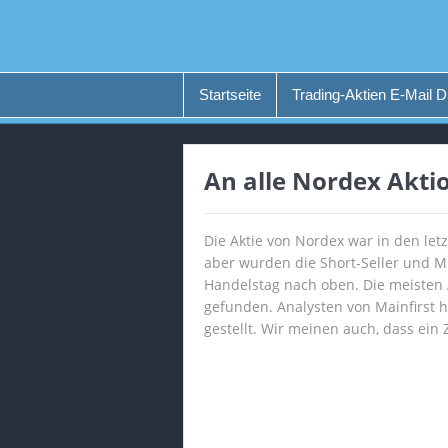
Startseite
Trading-Aktien E-Mail D
An alle Nordex Akti
Die Aktie von Nordex war in den let
aber wurden die Short-Seller und M
Handelstag nach oben. Die meisten 
gefunden. Analysten von Mainfirst h
gestellt. Wir meinen auch, dass ein Z