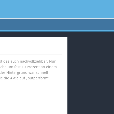
ist das auch nachvollziehbar. Nun
oche um fast 10 Prozent an einem
der Hintergrund war schnell
e die Aktie auf „outperform“