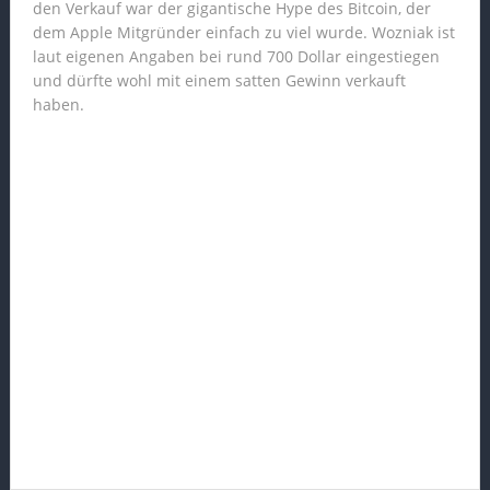
den Verkauf war der gigantische Hype des Bitcoin, der
dem Apple Mitgründer einfach zu viel wurde. Wozniak ist
laut eigenen Angaben bei rund 700 Dollar eingestiegen
und dürfte wohl mit einem satten Gewinn verkauft
haben.