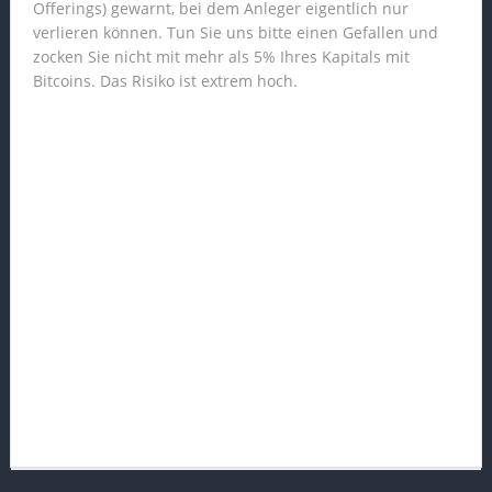
Offerings) gewarnt, bei dem Anleger eigentlich nur
verlieren können. Tun Sie uns bitte einen Gefallen und
zocken Sie nicht mit mehr als 5% Ihres Kapitals mit
Bitcoins. Das Risiko ist extrem hoch.