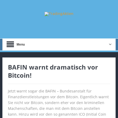
Menu
BAFIN warnt dramatisch vor
Bitcoin!
Jetzt warnt sogar die BAFIN – Bundesanstalt für
Finanzdienstleistungen vor dem Bitcoin. Eigentlich warnt
Sie nicht vor Bitcoin, sondern eher vor den kriminellen
Machenschaften, die man mit dem Bitcoin anstellen
kann. Hinzu wird vor den so genannten ICO (Initial Coin