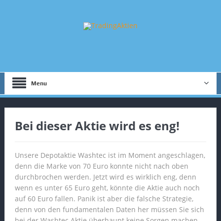
Menu
Bei dieser Aktie wird es eng!
Unsere Depotaktie Washtec ist im Moment angeschlagen,
denn die Marke von 70 Euro konnte nicht nach oben
durchbrochen werden. Jetzt wird es wirklich eng, denn
wenn es unter 65 Euro geht, könnte die Aktie auch noch
auf 60 Euro fallen. Panik ist aber die falsche Strategie,
denn von den fundamentalen Daten her müssen Sie sich
bei der Washtec Aktie überhaupt keine Sorgen machen.