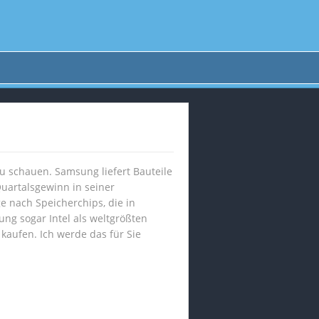
u schauen. Samsung liefert Bauteile
uartalsgewinn in seiner
 nach Speicherchips, die in
g sogar Intel als weltgrößten
 kaufen. Ich werde das für Sie