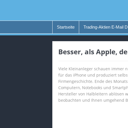
Startseite
Trading-Aktien E-Mail D
Besser, als Apple, d
Viele Kleinanleger schauen immer n
für das iPhone und produziert selb
Firmengeschichte. Ende des Monats 
Computern, Notebooks und Smartpho
Hersteller von Halbleitern ablösen 
beobachten und Ihnen umgehend B