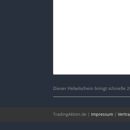
voriger Artikel
Dieser Hebelschein bringt schnelle 
TradingAktien.de |
Impressum
|
Vertr