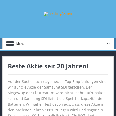
Menu
Beste Aktie seit 20 Jahren!
Auf der Suche nach nagelneuen Top-Empfehlungen sind
wir auf die Aktie der Samsung SDI gestoßen. Der
Siegeszug der Elektroautos wird nicht mehr aufzuhalten
sein und Samsung SDI liefert die Speicherkapazität der
Batterien. Wir gehen fest davon aus, dass diese Aktie in
den nächsten Jahren 100% zulegen wird und sogar ein
Kursziel von 100 Euro realistisch ist. Die WKN lautet