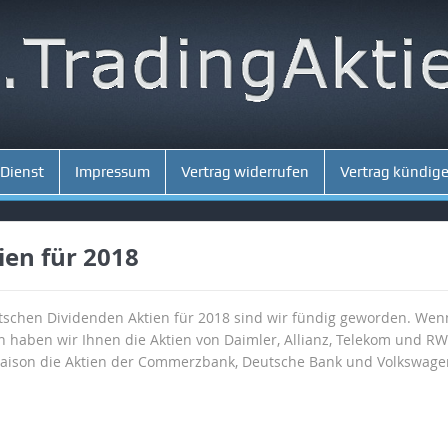
 Dienst
Impressum
Vertrag widerrufen
Vertrag kündig
ien für 2018
tschen Dividenden Aktien für 2018 sind wir fündig geworden. We
 haben wir Ihnen die Aktien von Daimler, Allianz, Telekom und R
nsaison die Aktien der Commerzbank, Deutsche Bank und Volkswagen