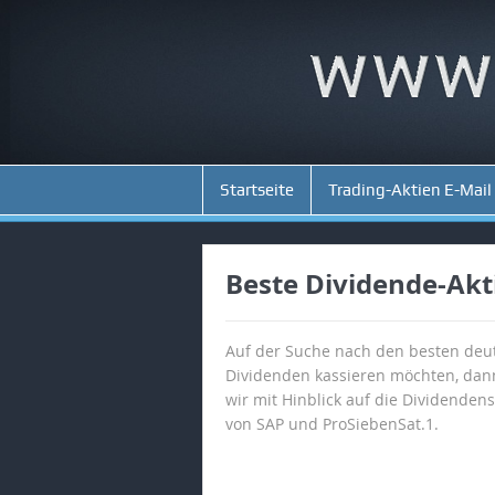
Startseite
Trading-Aktien E-Mail
Beste Dividende-Akt
Auf der Suche nach den besten deu
Dividenden kassieren möchten, dann
wir mit Hinblick auf die Dividende
von SAP und ProSiebenSat.1.