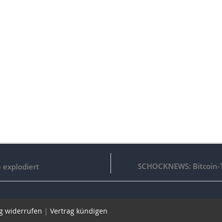
SCHOCKNEWS: Bitcoin-T
e explodiert
g widerrufen
|
Vertrag kündigen