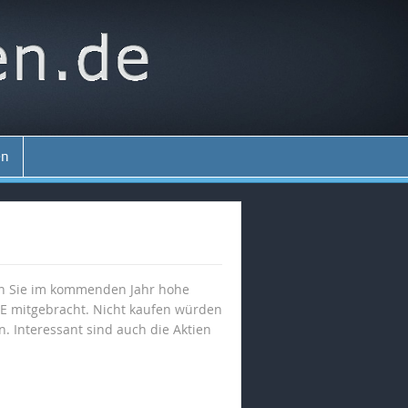
en
nn Sie im kommenden Jahr hohe
WE mitgebracht. Nicht kaufen würden
. Interessant sind auch die Aktien