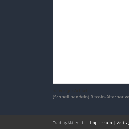
voriger Artikel
(Schnell handeln) Bitcoin-Alternativ
TradingAktien.de |
Impressum
|
Vertra