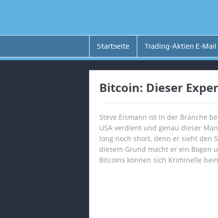
Startseite
Trading-Aktien E-Mail
Bitcoin: Dieser Exper
Steve Eismann ist in der Branche b
USA verdient und genau dieser Mann 
long noch short, denn er sieht den 
diesem Grund macht er ein Bogen um
Bitcoins können sich Kriminelle be