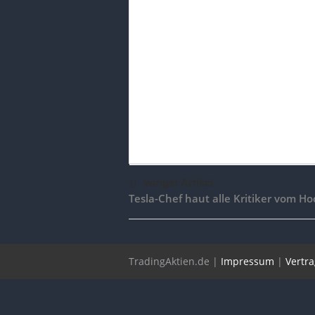
voriger Artikel
Tesla-Chef haut alle Kritiker vom Ho
TradingAktien.de |
Impressum
|
Vertr