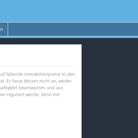
en
uf fallende Immobilienpreise in den
l. Er fasse Bitcoin nicht an, weder
nhaftigkeit beantworten und aus
er reguliert werde, denn mit