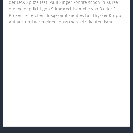
der DAX-Spitze fest. Paul Singer könnte schon in Kürze
die meldepflichtigen Stimmrechtsanteile von 3 oder 5
Prozent erreichen. Insgesamt sieht es für ThyssenKrupp
gut aus und wir meinen, dass man jetzt kaufen kann.