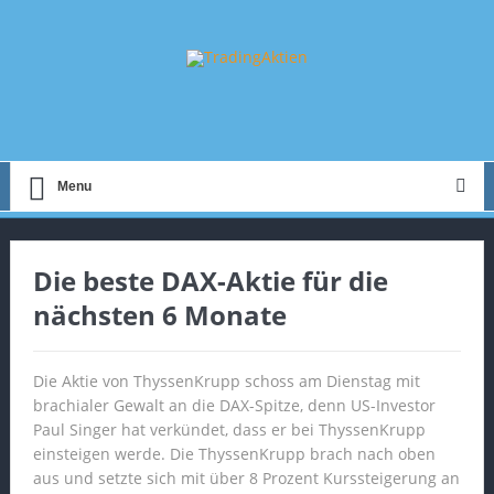
Menu
Die beste DAX-Aktie für die
nächsten 6 Monate
Die Aktie von ThyssenKrupp schoss am Dienstag mit
brachialer Gewalt an die DAX-Spitze, denn US-Investor
Paul Singer hat verkündet, dass er bei ThyssenKrupp
einsteigen werde. Die ThyssenKrupp brach nach oben
aus und setzte sich mit über 8 Prozent Kurssteigerung an