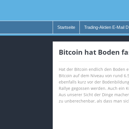
Startseite
Trading-Aktien E-Mail D
Bitcoin hat Boden fa
Hat der Bitcoin endlich den Boden e
Bitcoin auf dem Niveau von rund 6.5
ebenfalls kurz vor der Bodenbildung
Rallye gegossen werden. Auch ein Kur
Aus unserer Sicht der Dinge machen 
zu unberechenbar, als dass man sich