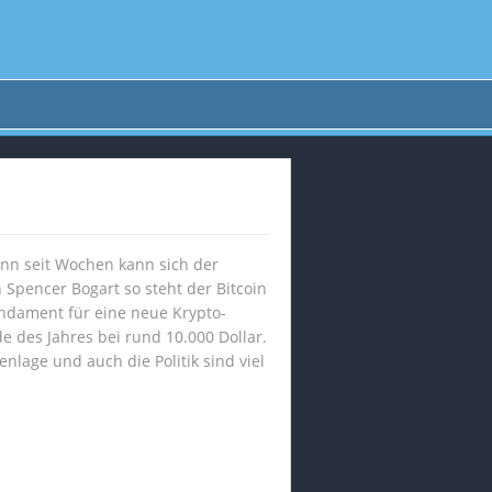
denn seit Wochen kann sich der
 Spencer Bogart so steht der Bitcoin
undament für eine neue Krypto-
e des Jahres bei rund 10.000 Dollar.
lage und auch die Politik sind viel