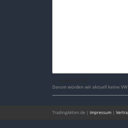
voriger Artikel
Darum würden wir aktuell keine VW 
TradingAktien.de |
Impressum
|
Vertr