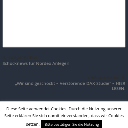
voriger Artikel
Schocknews für Nordex Anleger!
nächster Artikel
„Wir sind geschockt – Verstörende DAX-Studie“ – HIER
LESEN:
Diese Seite verwendet Cookies. Durch die Nutzung unserer
Seite erklären Sie sich damit einverstanden, dass wir Cookies
TradingAktien.de |
Impressum
|
Vertrag widerrufen
|
Vertrag
kündigen
setzen.
Bitte bestätigen Sie die Nutzung