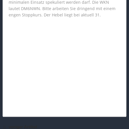
minimalen Einsatz spekuliert werden darf. Die WKN
lautet DM6NWN. Bitte arbeiten Sie dringend mit einem
engen Stoppkurs. Der Hebel liegt bei aktuell 31.
voriger Artikel