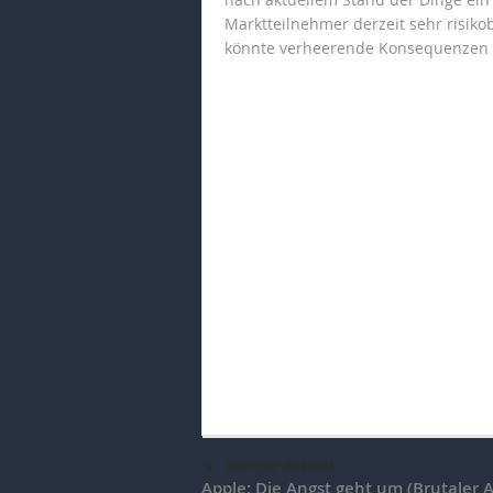
Marktteilnehmer derzeit sehr risiko
könnte verheerende Konsequenzen
voriger Artikel
Apple: Die Angst geht um (Brutaler A