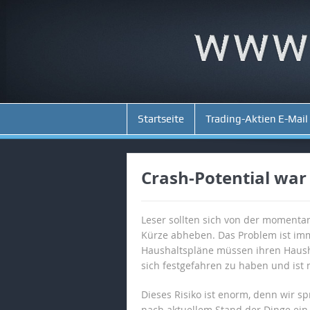
Startseite
Trading-Aktien E-Mail
Crash-Potential war 
Leser sollten sich von der momentane
Kürze abheben. Das Problem ist imm
Haushaltspläne müssen ihren Hausha
sich festgefahren zu haben und ist 
Dieses Risiko ist enorm, denn wir sp
nach aktuellem Stand der Dinge ein