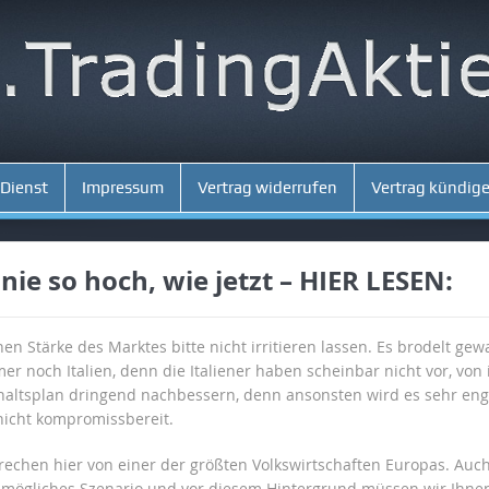
 Dienst
Impressum
Vertrag widerrufen
Vertrag kündig
nie so hoch, wie jetzt – HIER LESEN:
n Stärke des Marktes bitte nicht irritieren lassen. Es brodelt gew
er noch Italien, denn die Italiener haben scheinbar nicht vor, v
ltsplan dringend nachbessern, denn ansonsten wird es sehr eng u
nicht kompromissbereit.
rechen hier von einer der größten Volkswirtschaften Europas. Auch 
 mögliches Szenario und vor diesem Hintergrund müssen wir Ihnen 