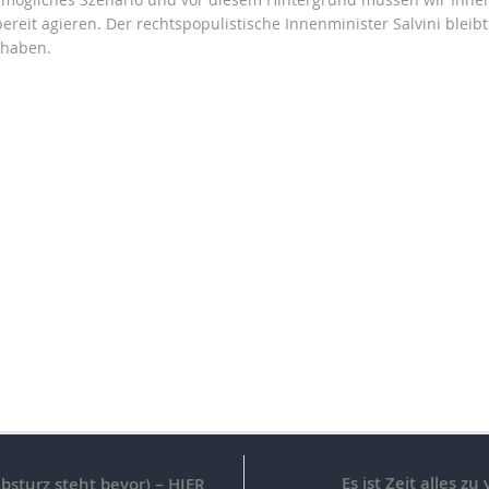
bereit agieren. Der rechtspopulistische Innenminister Salvini blei
 haben.
Es ist Zeit alles z
bsturz steht bevor) – HIER