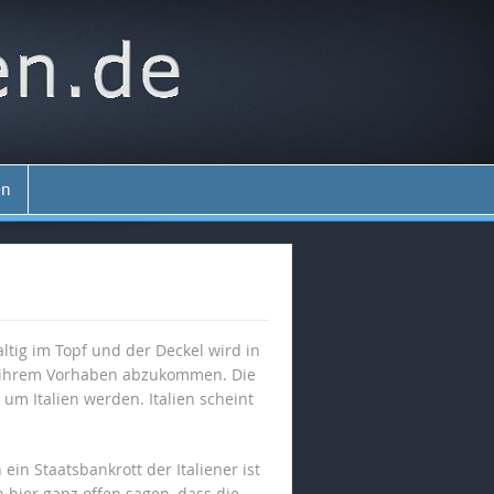
en
altig im Topf und der Deckel wird in
on ihrem Vorhaben abzukommen. Die
m Italien werden. Italien scheint
ein Staatsbankrott der Italiener ist
hier ganz offen sagen, dass die