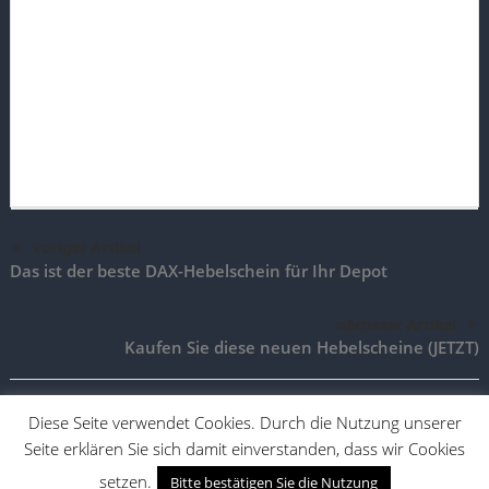
voriger Artikel
Das ist der beste DAX-Hebelschein für Ihr Depot
nächster Artikel
Kaufen Sie diese neuen Hebelscheine (JETZT)
Diese Seite verwendet Cookies. Durch die Nutzung unserer
Seite erklären Sie sich damit einverstanden, dass wir Cookies
TradingAktien.de |
Impressum
|
Vertrag widerrufen
|
Vertrag
kündigen
setzen.
Bitte bestätigen Sie die Nutzung