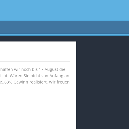
chaffen wir noch bis 17.August die
cht. Wären Sie nicht von Anfang an
9,63% Gewinn realisiert. Wir freuen