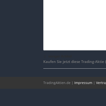
voriger Artikel
Kaufen Sie jetzt diese Trading-Aktie 
TradingAktien.de |
Impressum
|
Vertr