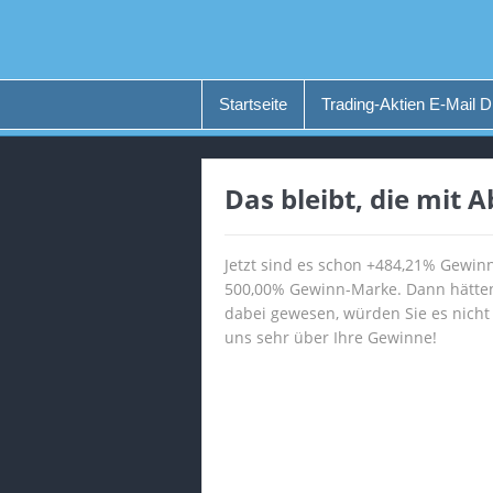
Startseite
Trading-Aktien E-Mail D
Das bleibt, die mit 
Jetzt sind es schon +484,21% Gewinn,
500,00% Gewinn-Marke. Dann hätten
dabei gewesen, würden Sie es nicht 
uns sehr über Ihre Gewinne!