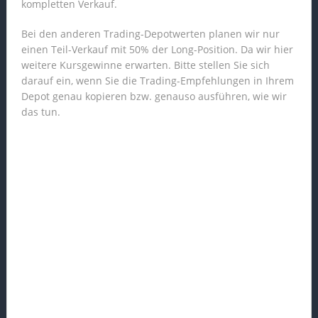
kompletten Verkauf.
Bei den anderen Trading-Depotwerten planen wir nur
einen Teil-Verkauf mit 50% der Long-Position. Da wir hier
weitere Kursgewinne erwarten. Bitte stellen Sie sich
darauf ein, wenn Sie die Trading-Empfehlungen in Ihrem
Depot genau kopieren bzw. genauso ausführen, wie wir
das tun.