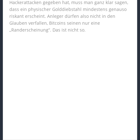
Hackerattacken gegeben hat, muss man ganz klar sagen,
dass ein physischer Golddiebstahl mindestens genauso
riskant erscheint. Anleger dürfen also nicht in den
Glauben verfallen, Bitcoins seinen nur eine
„Randerscheinung“. Das ist nicht so.