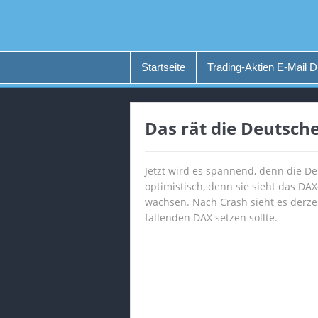
Startseite
Trading-Aktien E-Mail D
Das rät die Deutsche
Jetzt wird es spannend, denn die De
optimistisch, denn sie sieht das DAX
wachsen. Nach Crash sieht es derze
fallenden DAX setzen sollte.