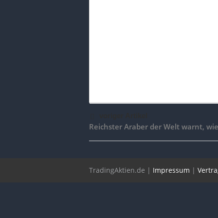
voriger Artikel
Reichster Araber der Welt warnt, wie
TradingAktien.de |
Impressum
|
Vertr