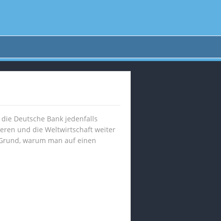
 die Deutsche Bank jedenfalls
ieren und die Weltwirtschaft weiter
n Grund, warum man auf einen