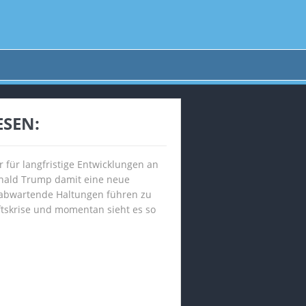
ESEN:
 für langfristige Entwicklungen an
Donald Trump damit eine neue
n abwartende Haltungen führen zu
ftskrise und momentan sieht es so