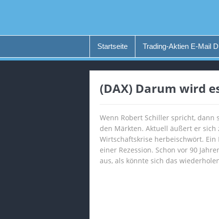
Startseite
Trading-Aktien E-Mail D
(DAX) Darum wird es
Wenn Robert Schiller spricht, dann 
den Märkten. Aktuell äußert er sic
Wirtschaftskrise herbeischwört. Ei
einer Rezession. Schon vor 90 Jahre
aus, als könnte sich das wiederhole