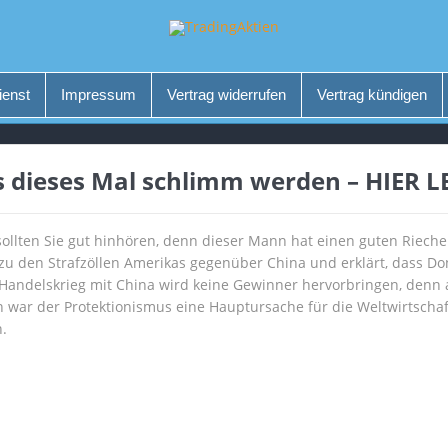
ienst
Impressum
Vertrag widerrufen
Vertrag kündigen
 dieses Mal schlimm werden – HIER L
sollten Sie gut hinhören, denn dieser Mann hat einen guten Riecher
h zu den Strafzöllen Amerikas gegenüber China und erklärt, dass 
n Handelskrieg mit China wird keine Gewinner hervorbringen, den
n war der Protektionismus eine Hauptursache für die Weltwirtscha
n.