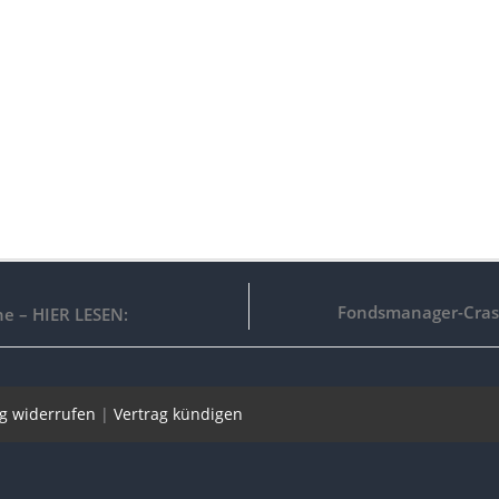
Fondsmanager-Crash-
ne – HIER LESEN:
ag widerrufen
|
Vertrag kündigen