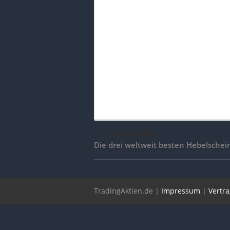
voriger Artikel
Die drei weltweit besten Hebelschei
TradingAktien.de |
Impressum
|
Vertr