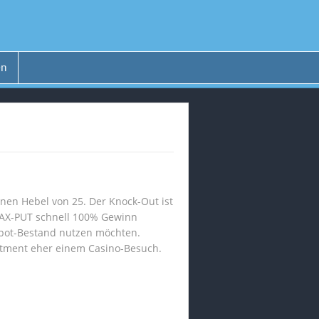
en
nen Hebel von 25. Der Knock-Out ist
 DAX-PUT schnell 100% Gewinn
epot-Bestand nutzen möchten.
stment eher einem Casino-Besuch.