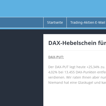
Startseite
Trading-Aktien E-Mail
DAX-Hebelschein für
DAX-PUT:
Der DAX-PUT legt heute +25,34% zu.
4,02% bei 13.455 DAX-Punkten entfe
verdienen. Wir raten Ihnen aber nu
Niemand hat eine Glaskugel und ka