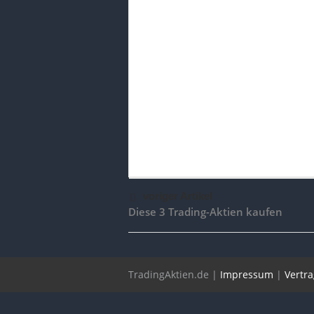
voriger Artikel
Diese 3 Trading-Aktien kaufen
TradingAktien.de |
Impressum
|
Vertr