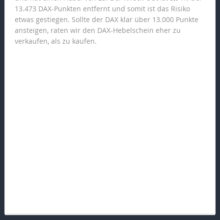
13.473 DAX-Punkten entfernt und somit ist das Risiko
etwas gestiegen. Sollte der DAX klar über 13.000 Punkte
ansteigen, raten wir den DAX-Hebelschein eher zu
verkaufen, als zu kaufen.