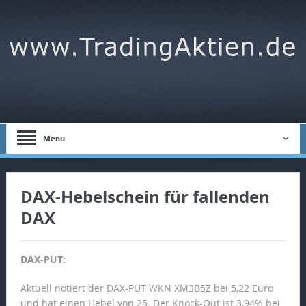
Menu
DAX-Hebelschein für fallenden
DAX
DAX-PUT:
Aktuell notiert der DAX-PUT WKN XM3B5Z bei 5,22 Euro
und hat einen Hebel von 25. Der Knock-Out ist 3,94% bei