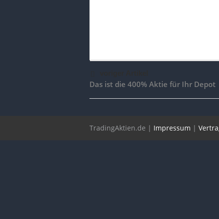
voriger Artikel
Das ist die 400% Aktie für Ihr Depot
TradingAktien.de |
Impressum
|
Vertr