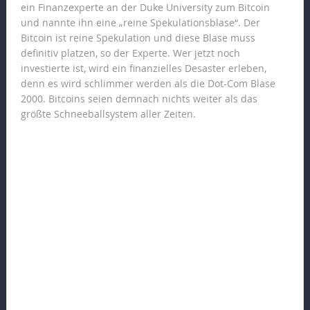
ein Finanzexperte an der Duke University zum Bitcoin
und nannte ihn eine „reine Spekulationsblase“. Der
Bitcoin ist reine Spekulation und diese Blase muss
definitiv platzen, so der Experte. Wer jetzt noch
investierte ist, wird ein finanzielles Desaster erleben,
denn es wird schlimmer werden als die Dot-Com Blase
2000. Bitcoins seien demnach nichts weiter als das
größte Schneeballsystem aller Zeiten.