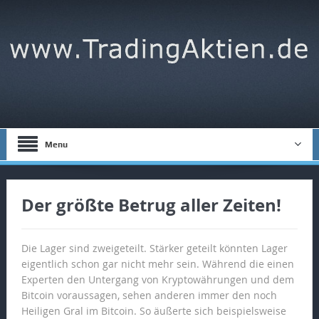
Menu
Der größte Betrug aller Zeiten!
Die Lager sind zweigeteilt. Stärker geteilt könnten Lager
eigentlich schon gar nicht mehr sein. Während die einen
Experten den Untergang von Kryptowährungen und dem
Bitcoin voraussagen, sehen anderen immer den noch
Heiligen Gral im Bitcoin. So äußerte sich beispielsweise