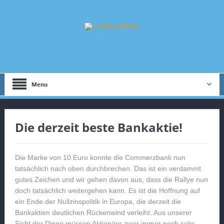
Menu
Die derzeit beste Bankaktie!
Die Marke von 10 Euro konnte die Commerzbank nun
tatsächlich nach oben durchbrechen. Das ist ein verdammt
gutes Zeichen und wir gehen davon aus, dass die Rallye nun
doch tatsächlich weitergehen kann. Es ist die Hoffnung auf
ein Ende der Nullzinspolitik in Europa, die derzeit die
Bankaktien deutlichen Rückenwind verleiht. Aus unserer
Sicht der Dinge müssen Aktionäre zwar immer noch sehr