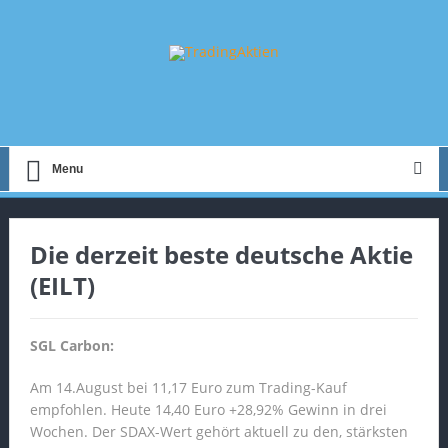
Menu
Die derzeit beste deutsche Aktie
(EILT)
SGL Carbon:
Am 14.August bei 11,17 Euro zum Trading-Kauf
empfohlen. Heute 14,40 Euro +28,92% Gewinn in drei
Wochen. Der SDAX-Wert gehört aktuell zu den, stärksten