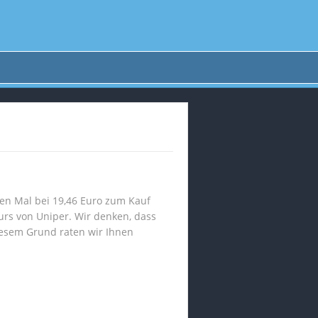
en Mal bei 19,46 Euro zum Kauf
urs von Uniper. Wir denken, dass
iesem Grund raten wir Ihnen