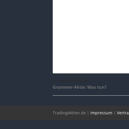
voriger Artikel
Grammer-Aktie: Was tun?
TradingAktien.de |
Impressum
|
Vertr