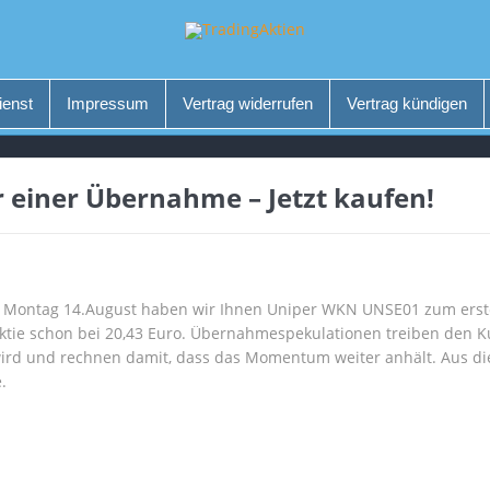
ienst
Impressum
Vertrag widerrufen
Vertrag kündigen
r einer Übernahme – Jetzt kaufen!
m Montag 14.August haben wir Ihnen Uniper WKN UNSE01 zum erst
Aktie schon bei 20,43 Euro. Übernahmespekulationen treiben den K
wird und rechnen damit, dass das Momentum weiter anhält. Aus d
.