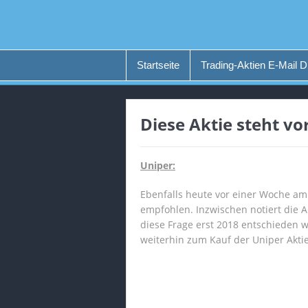
Startseite
Trading-Aktien E-Mail D
Diese Aktie steht vo
Uniper:
Ebenfalls heute vor einer Woche a
empfohlen. Inzwischen notiert die 
diese Frage erst 2018 entschieden 
weiterhin zum Kauf der Uniper Aktie