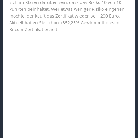
sich im Klaren darüber sein, dass das Risiko 10 von 10
Punkten beinhaltet. Wer etwas weniger Risiko eingehen
möchte, der kauft das Zertifikat wieder bei 1200 Euro.
Aktuell haben Sie schon +352,25% Gewinn mit diesem
Bitcoin-Zertifikat erzielt.