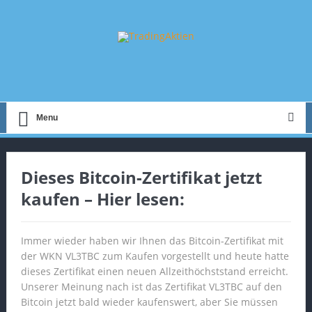
Menu
Dieses Bitcoin-Zertifikat jetzt
kaufen – Hier lesen:
Immer wieder haben wir Ihnen das Bitcoin-Zertifikat mit
der WKN VL3TBC zum Kaufen vorgestellt und heute hatte
dieses Zertifikat einen neuen Allzeithöchststand erreicht.
Unserer Meinung nach ist das Zertifikat VL3TBC auf den
Bitcoin jetzt bald wieder kaufenswert, aber Sie müssen