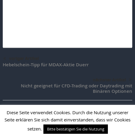
voriger Artikel
Hebelschein-Tipp für MDAX-Aktie Duerr
nächster Artikel
Nicht geeignet für CFD-Trading oder Daytrading mit
Binären Optionen
Diese Seite verwendet Cookies. Durch die Nutzung unserer
Seite erklären Sie sich damit einverstanden, dass wir Cookies
TradingAktien.de |
Impressum
|
Vertrag widerrufen
|
Vertrag
kündigen
setzen.
Bitte bestätigen Sie die Nutzung
Desktop Version
Mobile Version