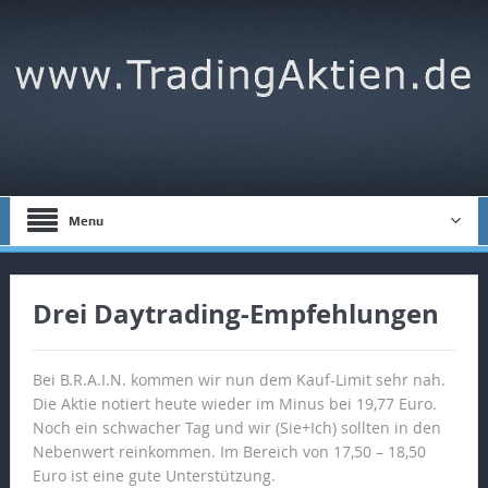
Menu
Drei Daytrading-Empfehlungen
Bei B.R.A.I.N. kommen wir nun dem Kauf-Limit sehr nah.
Die Aktie notiert heute wieder im Minus bei 19,77 Euro.
Noch ein schwacher Tag und wir (Sie+Ich) sollten in den
Nebenwert reinkommen. Im Bereich von 17,50 – 18,50
Euro ist eine gute Unterstützung.