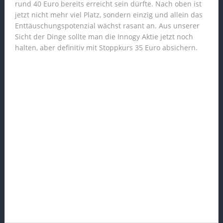
rund 40 Euro bereits erreicht sein dürfte. Nach oben ist
jetzt nicht mehr viel Platz, sondern einzig und allein das
Enttäuschungspotenzial wächst rasant an. Aus unserer
Sicht der Dinge sollte man die Innogy Aktie jetzt noch
halten, aber definitiv mit Stoppkurs 35 Euro absichern.