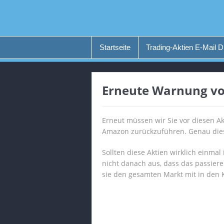
Startseite
Trading-Aktien E-Mail D
Erneute Warnung vo
Erneut müssen wir Sie vor diesen Akt
Amazon zurückzuführen. Genau diese
Sollten diese Aktien wirklich einma
nicht danach aus, dass das passier
sie den gesamten Markt mit in den K