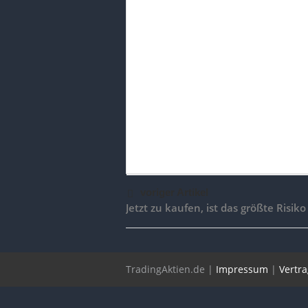
voriger Artikel
Jetzt zu kaufen, ist das größte Risiko
TradingAktien.de |
Impressum
|
Vertr