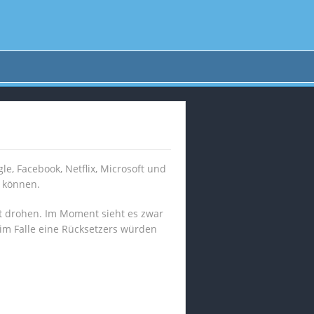
le, Facebook, Netflix, Microsoft und
n können.
kt drohen. Im Moment sieht es zwar
 im Falle eine Rücksetzers würden