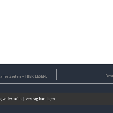
Dra
 aller Zeiten – HIER LESEN:
ag widerrufen
|
Vertrag kündigen